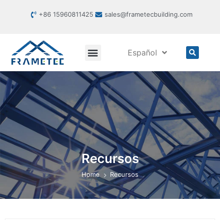
+86 15960811425
sales@frametecbuilding.com
Español
Recursos
Home
Recursos