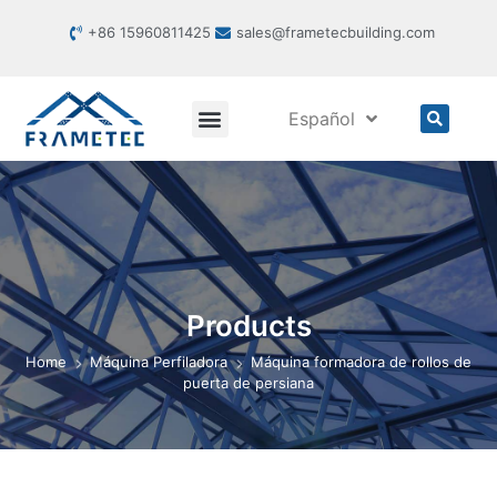
+86 15960811425
sales@frametecbuilding.com
Español
Products
Home
Máquina Perfiladora
Máquina formadora de rollos de
puerta de persiana