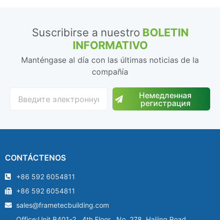
Suscribirse a nuestro
BOLETIN
INFORMATIVO
Manténgase al día con las últimas noticias de la
compañía
Немедленная
регистрация
CONTÁCTENOS
+86 592 6054811
+86 592 6054811
sales@frametecbuilding.com
Office:Unit B401-2 , 4th Floor , No. 278 ,Haijing Road