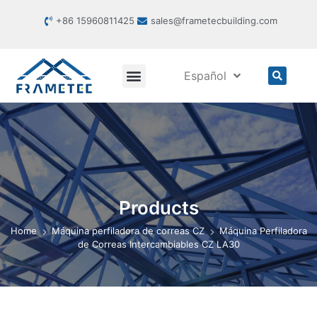
+86 15960811425
sales@frametecbuilding.com
Español
Products
Home
Máquina perfiladora de correas CZ
Máquina Perfiladora
de Correas Intercambiables CZ LA30