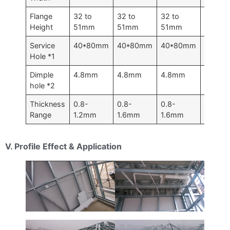
Flange
32 to
32 to
32 to
32 to
Height
51mm
51mm
51mm
51mm
Service
40*80mm
40*80mm
40*80mm
40*80
Hole *1
Dimple
4.8mm
4.8mm
4.8mm
4.8mm
hole *2
Thickness
0.8-
0.8-
0.8-
0.8-
Range
1.2mm
1.6mm
1.6mm
1.6mm
V. Profile Effect & Application