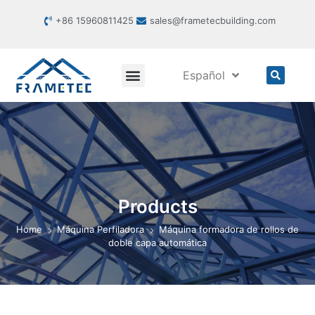
+86 15960811425
sales@frametecbuilding.com
Español
Products
Home
Máquina Perfiladora
Máquina formadora de rollos de
doble capa automática