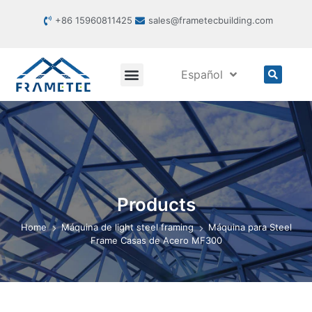
+86 15960811425
sales@frametecbuilding.com
Español
Products
Home
Máquina de light steel framing
Máquina para Steel
Frame Casas de Acero MF300